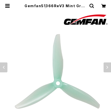
Gemfan51366ReV3 Mint Gree
n | winwinFPV