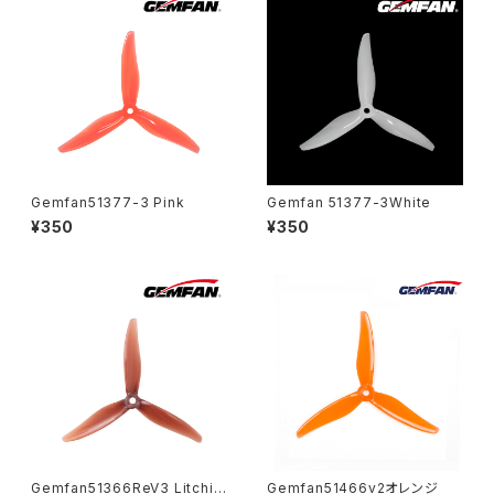
Gemfan51377-3 Pink
Gemfan 51377-3White
¥350
¥350
Gemfan51366ReV3 Litchi
Gemfan51466v2オレンジ