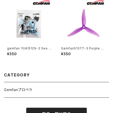
gemfan YUKI5129-3 Sea Bl
Gemfan51377-3 Purple YU
ue
KI
¥350
¥350
CATEGORY
Gemfanプロペラ