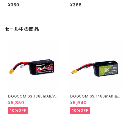
Red
¥350
¥388
セール中の商品
DOGCOM 6S 1380mAh/V2.
DOGCOM 6S 1480mAh 高出
0 高出力レース用 DOGCOM 1
力レース用 DOGCOM 1480m
¥5,850
¥5,940
380mAh 160C 6S 22.2V lip
Ah 150C 6S 22.2V lipo batt
o battery - MCK EDITION
ery - SBANG EDITION
10%OFF
10%OFF