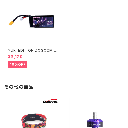
YUKI EDITION DOGCOM 6
S 1550mAh 高出力レース用 D
¥6,120
OGCOM 1550mAh 160C 6S
22.2V lipo battery
10%OFF
その他の商品