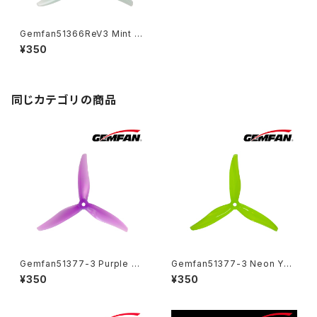
Gemfan51366ReV3 Mint Gr
een
¥350
同じカテゴリの商品
Gemfan51377-3 Purple YU
Gemfan51377-3 Neon Yell
KI
ow
¥350
¥350