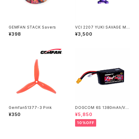
GEMFAN STACK Savers
VCI 2207 YUKI SAVAGE MO
TOR 2160kv
¥398
¥3,500
Gemfan51377-3 Pink
DOGCOM 6S 1380mAh/V2.
0 高出力レース用 DOGCOM 1
¥350
¥5,850
380mAh 160C 6S 22.2V lip
o battery - MCK EDITION
10%OFF