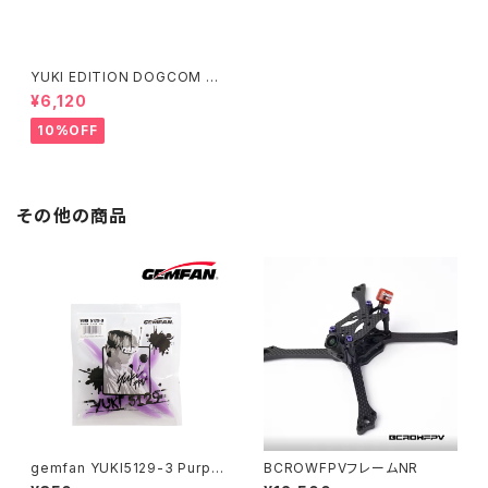
YUKI EDITION DOGCOM 6
S 1550mAh 高出力レース用 D
¥6,120
OGCOM 1550mAh 160C 6S
22.2V lipo battery
10%OFF
その他の商品
gemfan YUKI5129-3 Purpl
BCROWFPVフレームNR
e