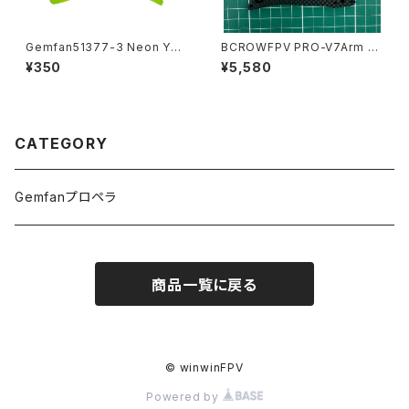
Gemfan51377-3 Neon Yell
BCROWFPV PRO-V7Arm 4
ow
pces
¥350
¥5,580
CATEGORY
Gemfanプロペラ
商品一覧に戻る
© winwinFPV
Powered by