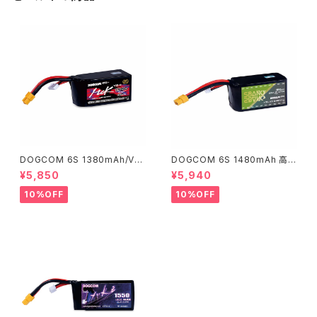
DOGCOM 6S 1380mAh/V2.
DOGCOM 6S 1480mAh 高出
0 高出力レース用 DOGCOM 1
力レース用 DOGCOM 1480m
¥5,850
¥5,940
380mAh 160C 6S 22.2V lip
Ah 150C 6S 22.2V lipo batt
o battery - MCK EDITION
ery - SBANG EDITION
10%OFF
10%OFF