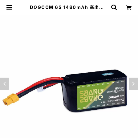
DOGCOM 6S 1480mAh 高出力レ
ース用 DOGCOM 1480mAh 150
C 6S 22.2V lipo battery - SBA
NG EDITION | winwinFPV