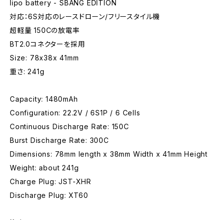
lipo battery - SBANG EDITION
対応：6S対応のレースドローン/フリースタイル機
超軽量 150Cの放電率
BT2.0コネクターを採用
Size: 78x38x 41mm
重さ: 241g
Capacity: 1480mAh
Configuration: 22.2V / 6S1P / 6 Cells
Continuous Discharge Rate: 150C
Burst Discharge Rate: 300C
Dimensions: 78mm length x 38mm Width x 41mm Height
Weight: about 241g
Charge Plug: JST-XHR
Discharge Plug: XT60