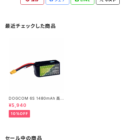
最近チェックした商品
DOGCOM 6S 1480mAh 高出
力レース用 DOGCOM 1480m
¥5,940
Ah 150C 6S 22.2V lipo batt
ery - SBANG EDITION
10%OFF
セール中の商品