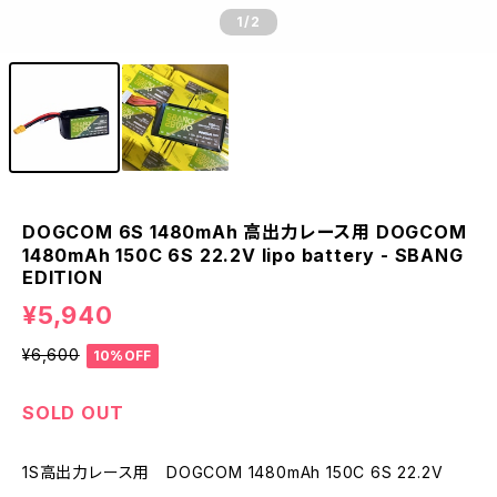
1
/2
DOGCOM 6S 1480mAh 高出力レース用 DOGCOM
1480mAh 150C 6S 22.2V lipo battery - SBANG
EDITION
¥5,940
¥6,600
10%OFF
SOLD OUT
1S高出力レース用 DOGCOM 1480mAh 150C 6S 22.2V