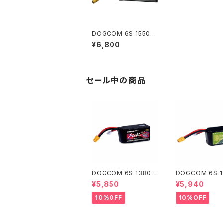
DOGCOM 6S 1550m
Ah 高出力レース用 DO
¥6,800
GCOM 1550mAh 150
C 6S 22.2V lipo batt
ery
セール中の商品
DOGCOM 6S 1380m
DOGCOM 6S 
Ah/V2.0 高出力レース
Ah 高出力レース
¥5,850
¥5,940
用 DOGCOM 1380m
GCOM 1480mA
Ah 160C 6S 22.2V li
0C 6S 22.2V li
10%OFF
10%OFF
po battery - MCK E
ttery - SBANG
DITION
ON