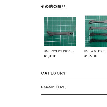
その他の商品
BCROWFPV PRO-V7
BCROWFPV PRO-V7
Arm 1pces
Arm 4pces
¥1,398
¥5,580
CATEGORY
Gemfanプロペラ