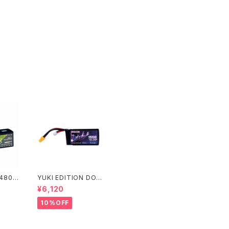
1480m
YUKI EDITION DOG
用 DO
COM 6S 1550mAh
¥6,120
h 15
高出力レース用 DOGC
po ba
OM 1550mAh 160C
10%OFF
 EDITI
6S 22.2V lipo batter
y