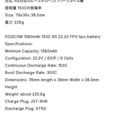
対応：6S対応のレースドローン/フリースタイル機
超軽量 150Cの放電率
Size: 78x38x 38.5mm
重さ: 226g
DOGCOM 1380mAh 150C 6S 22.2V FPV lipo battery
Specifications:
Minimum Capacity: 1380mAh
Configuration: 22.2V / 6S1P / 6 Cells
Continuous Discharge Rate: 150C
Burst Discharge Rate: 300C
Dimensions: 78mm length x 38mm Width x 38.5mm
Height
Weight: about 225.9g
Charge Plug: JST-XHR
Discharge Plug: XT60