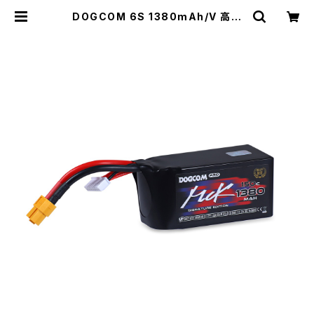
DOGCOM 6S 1380mAh/V 高出
力レース用 DOGCOM 1380mAh 1
50C 6S 22.2V lipo battery - M
CK EDITION | winwinFPV