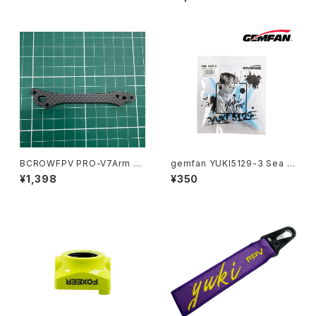
BCROWFPV PRO-V7Arm 1p
gemfan YUKI5129-3 Sea Bl
ces
ue
¥1,398
¥350