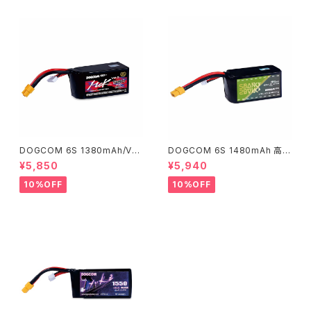
DOGCOM 6S 1380mAh/V2.
DOGCOM 6S 1480mAh 高出
0 高出力レース用 DOGCOM 1
力レース用 DOGCOM 1480m
¥5,850
¥5,940
380mAh 160C 6S 22.2V lip
Ah 150C 6S 22.2V lipo batt
o battery - MCK EDITION
ery - SBANG EDITION
10%OFF
10%OFF