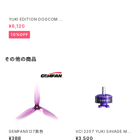
YUKI EDITION DOGCOM 6
S 1550mAh 高出力レース用 D
¥6,120
OGCOM 1550mAh 160C 6S
22.2V lipo battery
10%OFF
その他の商品
GEMFAN5127紫色
VCI 2207 YUKI SAVAGE MO
TOR 2160kv
¥388
¥3,500